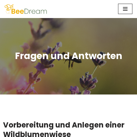
Zum
Inhalt
springen
Fragen und Antworten
Vorbereitung und Anlegen einer
Wildblumenwiese